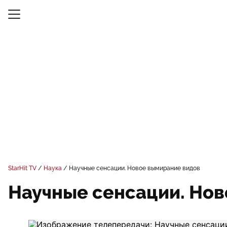
StarHit TV
Наука
Научные сенсации. Новое вымирание видов
Научные сенсации. Но