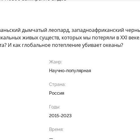
йваньский дымчатый леопард, западноафриканский черны
икальных живых существ, которых мы потеряли в XXI век
а? И как глобальное потепление убивает океаны?
Жанр:
Научно-популярная
Страна:
Россия
Годы:
2015-2023
Время:
—