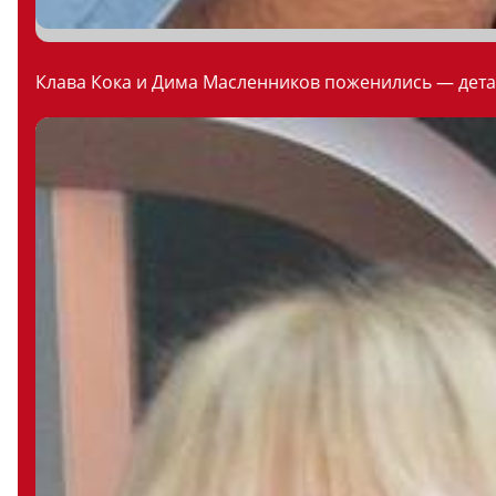
Клава Кока и Дима Масленников поженились — дета