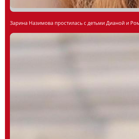
Зарина Назимова простилась с детьми Дианой и Ром