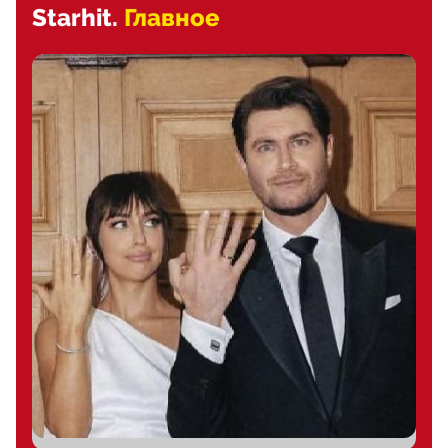
Starhit.
Главное