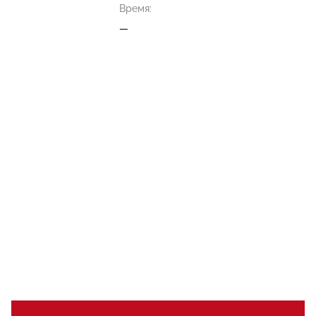
Время:
—