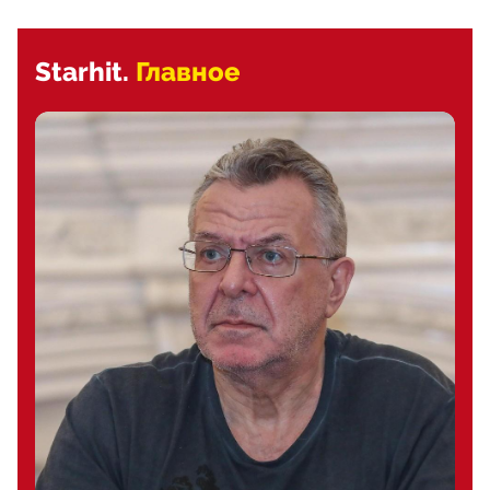
Starhit.
Главное