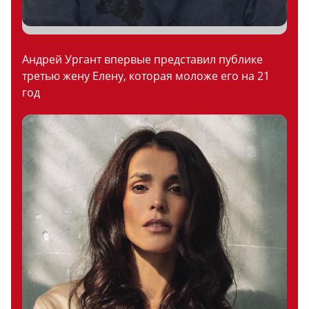
Андрей Ургант впервые представил публике
третью жену Елену, которая моложе его на 21
год