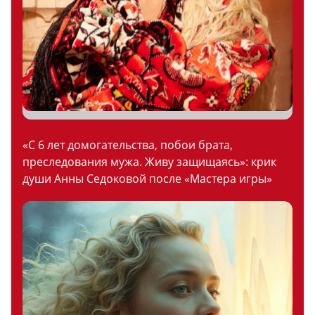
«С 6 лет домогательства, побои брата,
преследования мужа. Живу защищаясь»: крик
души Анны Седоковой после «Мастера игры»