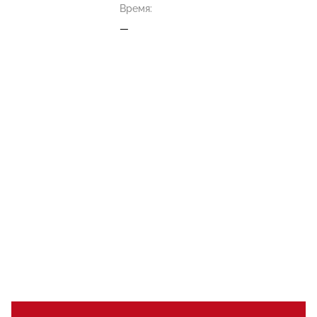
Время:
—