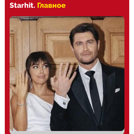
Starhit.
Главное