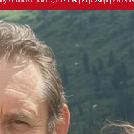
анукян показал, как отдыхает с Мари Краймбрери и теще