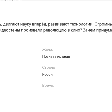
ь, двигают науку вперёд, развивают технологии. Огром
е видеостены произвели революцию в кино? Зачем приду
Жанр:
Познавательная
Страна:
Россия
Время:
—