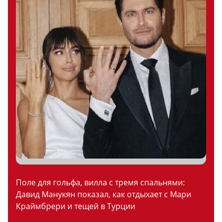
Поле для гольфа, вилла с тремя спальнями:
Давид Манукян показал, как отдыхает с Мари
Краймбрери и тещей в Турции