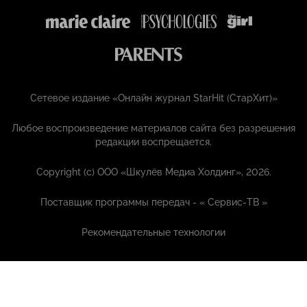
Сетевое издание «Онлайн журнал StarHit (СтарХит)»
Любое воспроизведение материалов сайта без разрешения
редакции воспрещается.
Copyright (с) ООО «Шкулёв Медиа Холдинг», 2026.
Поставщик программы передач - «
Сервис-ТВ
»
Рекомендательные технологии