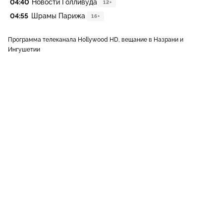
04:40
Новости Голливуда
12+
04:55
Шрамы Парижа
16+
Программа телеканала Hollywood HD, вещание в Назрани и
Ингушетии