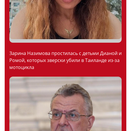
Зарина Назимова простилась с детьми Дианой и
Ромой, которых зверски убили в Таиланде из-за
мотоцикла