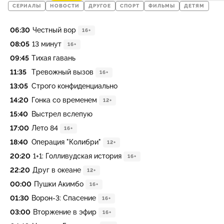
СЕРИАЛЫ
НОВОСТИ
ДРУГОЕ
СПОРТ
ФИЛЬМЫ
ДЕТЯМ
06:30
Честный вор
16+
08:05
13 минут
16+
09:45
Тихая гавань
11:35
Тревожный вызов
16+
13:05
Строго конфиденциально
14:20
Гонка со временем
12+
15:40
Выстрел вслепую
17:00
Лето 84
16+
18:40
Операция "Колибри"
12+
20:20
1+1: Голливудская история
16+
22:20
Друг в океане
12+
00:00
Пушки Акимбо
16+
01:30
Ворон-3: Спасение
16+
03:00
Вторжение в эфир
16+