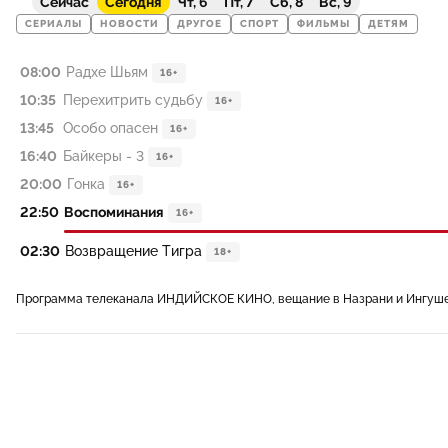
Сейчас
Сегодня
Чт, 6
Пт, 7
Сб, 8
Вс, 9
СЕРИАЛЫ
НОВОСТИ
ДРУГОЕ
СПОРТ
ФИЛЬМЫ
ДЕТЯМ
08:00
Радхе Шьям
16+
10:35
Перехитрить судьбу
16+
13:45
Особо опасен
16+
16:40
Байкеры - 3
16+
20:00
Гонка
16+
22:50
Воспоминания
16+
02:30
Возвращение Тигра
18+
Программа телеканала ИНДИЙСКОЕ КИНО, вещание в Назрани и Ингуш