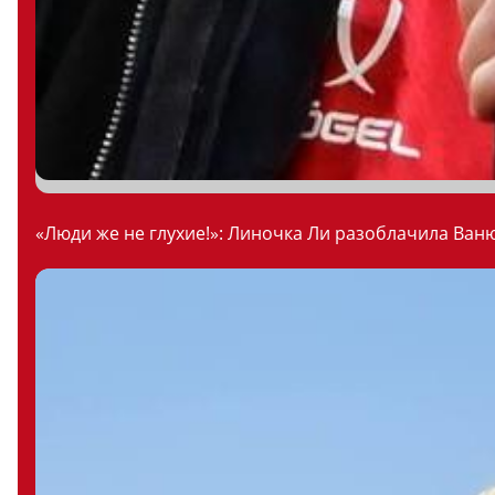
«Люди же не глухие!»: Линочка Ли разоблачила Ваню