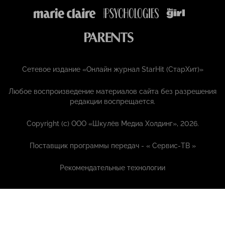
Сетевое издание «Онлайн журнал StarHit (СтарХит)»
Любое воспроизведение материалов сайта без разрешения
редакции воспрещается.
Copyright (с) ООО «Шкулёв Медиа Холдинг», 2026.
Поставщик программы передач - «
Сервис-ТВ
»
Рекомендательные технологии