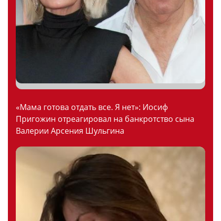
«Мама готова отдать все. Я нет»: Иосиф
Пригожин отреагировал на банкротство сына
Валерии Арсения Шульгина