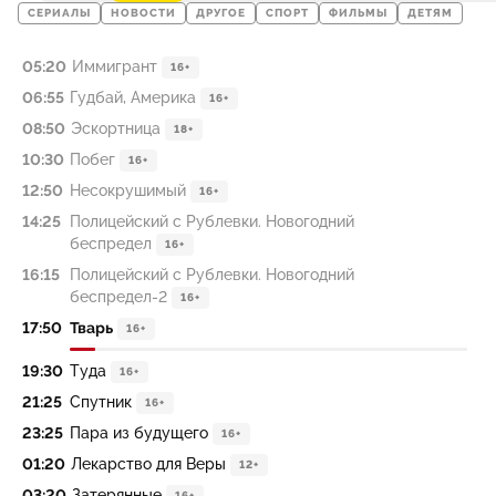
СЕРИАЛЫ
НОВОСТИ
ДРУГОЕ
СПОРТ
ФИЛЬМЫ
ДЕТЯМ
05:20
Иммигрант
16+
06:55
Гудбай, Америка
16+
08:50
Эскортница
18+
10:30
Побег
16+
12:50
Несокрушимый
16+
14:25
Полицейский с Рублевки. Новогодний
беспредел
16+
16:15
Полицейский с Рублевки. Новогодний
беспредел-2
16+
17:50
Тварь
16+
19:30
Туда
16+
21:25
Спутник
16+
23:25
Пара из будущего
16+
01:20
Лекарство для Веры
12+
03:20
Затерянные
16+