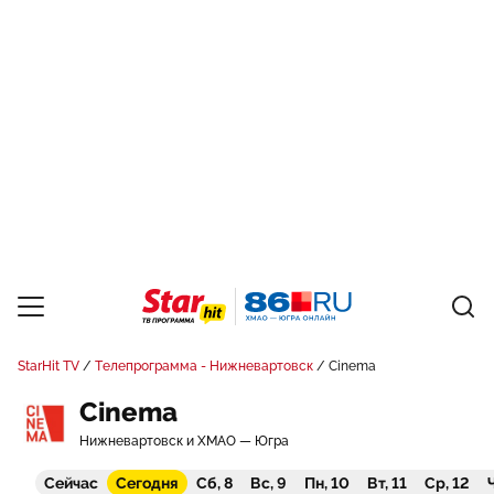
StarHit TV
Телепрограмма - Нижневартовск
Cinema
Cinema
Нижневартовск и ХМАО — Югра
Сейчас
Сегодня
Сб, 8
Вс, 9
Пн, 10
Вт, 11
Ср, 12
Ч