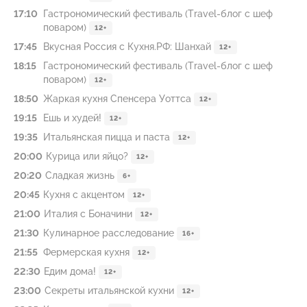
17:10
Гастрономический фестиваль (Travel-блог с шеф
поваром)
12+
17:45
Вкусная Россия с Кухня.РФ: Шанхай
12+
18:15
Гастрономический фестиваль (Travel-блог с шеф
поваром)
12+
18:50
Жаркая кухня Спенсера Уоттса
12+
19:15
Ешь и худей!
12+
19:35
Итальянская пицца и паста
12+
20:00
Курица или яйцо?
12+
20:20
Сладкая жизнь
6+
20:45
Кухня с акцентом
12+
21:00
Италия с Боначини
12+
21:30
Кулинарное расследование
16+
21:55
Фермерская кухня
12+
22:30
Едим дома!
12+
23:00
Секреты итальянской кухни
12+