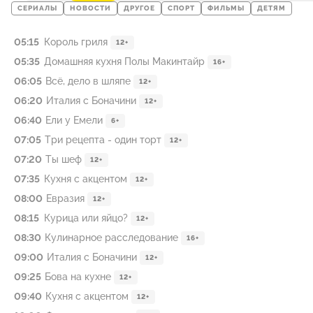
СЕРИАЛЫ
НОВОСТИ
ДРУГОЕ
СПОРТ
ФИЛЬМЫ
ДЕТЯМ
05:15
Король гриля
12+
05:35
Домашняя кухня Полы Макинтайр
16+
06:05
Всё, дело в шляпе
12+
06:20
Италия с Боначини
12+
06:40
Ели у Емели
6+
07:05
Три рецепта - один торт
12+
07:20
Ты шеф
12+
07:35
Кухня с акцентом
12+
08:00
Евразия
12+
08:15
Курица или яйцо?
12+
08:30
Кулинарное расследование
16+
09:00
Италия с Боначини
12+
09:25
Бова на кухне
12+
09:40
Кухня с акцентом
12+