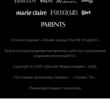
Сетевое издание «Онлайн журнал StarHit (СтарХит)»
Любое воспроизведение материалов сайта без разрешения
редакции воспрещается.
Copyright (с) ООО «Шкулёв Медиа Холдинг», 2026.
Поставщик программы передач - «
Сервис-ТВ
»
Рекомендательные технологии