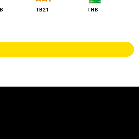
ТВ
ТВ21
ТНВ