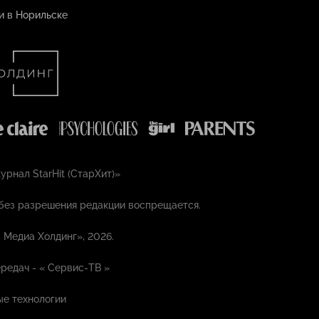
и в Норильске
рнал StarHit (СтарХит)»
без разрешения редакции воспрещается.
 Медиа Холдинг», 2026.
редач - «
Сервис-ТВ
»
е технологии