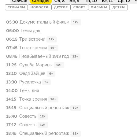
Сейчас
Сегодня
Сб, 8
Вс, 9
Пн, 10
Вт, 11
Ср, 12
Ч
СЕРИАЛЫ
НОВОСТИ
ДРУГОЕ
СПОРТ
ФИЛЬМЫ
ДЕТЯМ
05:30
Документальный фильм
12+
06:00
Темы дня
06:15
Три встречи
12+
07:45
Точка зрения
16+
08:45
Незабываемый 1919 год
12+
11:25
Судьба Марины
12+
13:10
Федя Зайцев
6+
13:30
Русалочка
6+
14:00
Темы дня
14:15
Точка зрения
16+
15:15
Специальный репортаж
12+
15:40
Совесть
12+
17:12
Совесть
12+
18:45
Специальный репортаж
12+