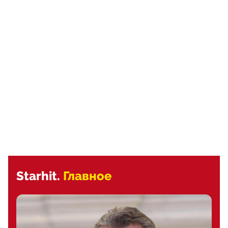
Starhit.
Главное