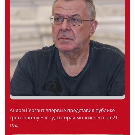
Андрей Ургант впервые представил публике
третью жену Елену, которая моложе его на 21
год