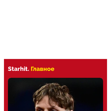
Starhit.
Главное