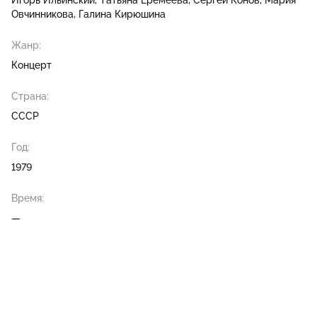
Игорь Ильинский
Татьяна Еремеева
Сергей Конов
Мария
Овчинникова
Галина Кирюшина
Жанр:
Концерт
Страна:
СССР
Год:
1979
Время:
—