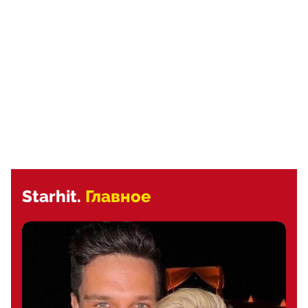
Starhit.
Главное