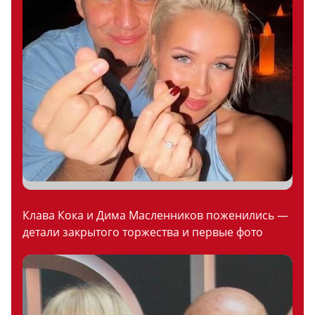
Клава Кока и Дима Масленников поженились —
детали закрытого торжества и первые фото