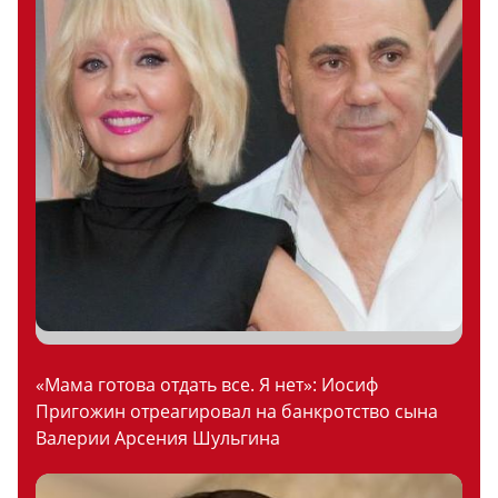
«Мама готова отдать все. Я нет»: Иосиф
Пригожин отреагировал на банкротство сына
Валерии Арсения Шульгина