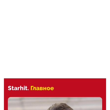
Starhit.
Главное