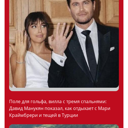
Поле для гольфа, вилла с тремя спальнями:
Давид Манукян показал, как отдыхает с Мари
Краймбрери и тещей в Турции