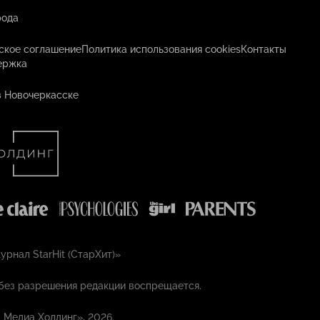
рода
ское соглашение
Политика использования cookies
Контакты
ержка
в Новочеркасске
рнал StarHit (СтарХит)»
без разрешения редакции воспрещается.
 Медиа Холдинг», 2026.