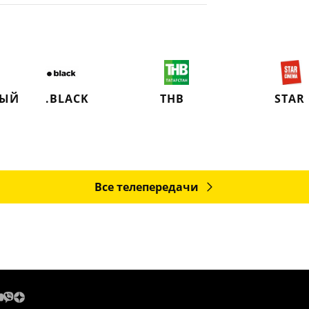
НЫЙ
.BLACK
ТНВ
STAR
Все телепередачи