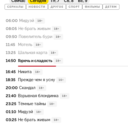
Сейчас
Сегодня
Пт, 7
Сб, 8
Вс, 9
СЕРИАЛЫ
НОВОСТИ
ДРУГОЕ
СПОРТ
ФИЛЬМЫ
ДЕТЯМ
06:00
Мидуэй
18+
08:05
Не брать живым
18+
09:50
Повелитель бури
18+
11:45
Мотель
18+
13:25
Шальная карта
18+
14:50
Горечь и сладость
18+
16:45
Никита
18+
18:35
Прежде чем я усну
16+
20:00
Скандал
18+
21:40
Взрывная блондинка
18+
23:25
Тёмные тайны
18+
01:10
Мидуэй
18+
03:25
Не брать живым
18+