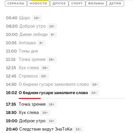
СЕРИАЛЫ
НОВОСТИ
ДРУГОЕ
СПОРТ
ФИЛЬМЫ
ДЕТЯМ
05:40
Щорс
12+
08:20
Доброе утро
12+
10:00
Дикие лебеди
6+
10:55
Антошка
6+
11:00
Темы дня
11:15
Точка зрения
16+
12:15
Хук слева
16+
12:45
Стрекоза
12+
14:30
О бедном гусаре замолвите слово
12+
16:02
О бедном гусаре замолвите слово
12+
17:35
Точка зрения
16+
18:30
Хук слева
16+
19:00
Доброе утро
12+
20:40
Следствие ведут ЗнаТоКи
12+