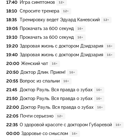
17:40
Игра симптомов
12+
18:10
Спросите тренера
12+
18:35
Тренировку ведет Эдуард Каневский
12+
19:05
Прокачать за 600 секунд
16+
19:10
Прокачать за 600 секунд
16+
19:20
Здоровая жизнь с доктором Дзидзария
16+
19:40
Здоровая жизнь с доктором Дзидзария
16+
20:00
Жeнский чат
16+
20:50
Доктор Длин. Прием!
16+
20:55
Вопрос из спальни
16+
21:45
Доктор Рауль. Вся правда о зубах
16+
21:50
Доктор Рауль. Вся правда о зубах
16+
22:00
Доктор Рауль. Вся правда о зубах
16+
22:05
Пoчти сеpьезно
12+
22:35
О здоровой красоте с доктором Губаревой
16+
00:00
Здоровье со смыслом
16+