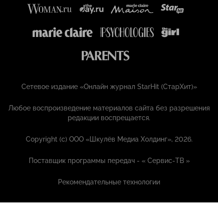
Сетевое издание «Онлайн журнал StarHit (СтарХит)»
Любое воспроизведение материалов сайта без разрешения
редакции воспрещается.
Copyright (с) ООО «Шкулёв Медиа Холдинг», 2026.
Поставщик программы передач - «
Сервис-ТВ
»
Рекомендательные технологии