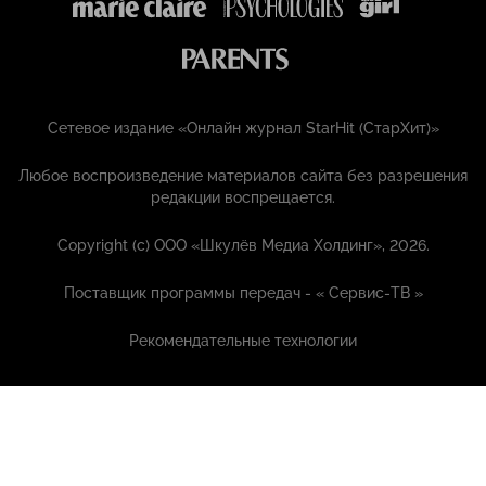
Сетевое издание «Онлайн журнал StarHit (СтарХит)»
Любое воспроизведение материалов сайта без разрешения
редакции воспрещается.
Copyright (с) ООО «Шкулёв Медиа Холдинг», 2026.
Поставщик программы передач - «
Сервис-ТВ
»
Рекомендательные технологии