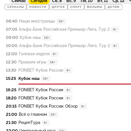
Сейчас
Сегодня
Сб, 8
Вс, 9
Пн, 10
Вт, 11
Ср, 12
Ч
СЕРИАЛЫ
НОВОСТИ
ДРУГОЕ
СПОРТ
ФИЛЬМЫ
ДЕТЯМ
06:40
Наши иностранцы
12+
07:05
Альфа-Банк Российская Премьер-Лига. Тур 2
6+
09:00
Кубок наш
12+
10:00
Альфа-Банк Российская Премьер-Лига. Тур 2
6+
12:00
Голевая неделя
6+
12:30
Правила игры
12+
13:30
FONBET Кубок России
6+
15:25
Кубок наш
12+
16:25
FONBET Кубок России
6+
18:20
FONBET Кубок России
6+
20:15
FONBET Кубок России. Обзор
6+
21:00
Всё о главном
12+
21:30
РецепТура
6+
22:00
Центральный круг
12+