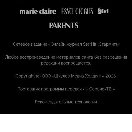
Сетевое издание «Онлайн журнал StarHit (СтарХит)»
Любое воспроизведение материалов сайта без разрешения
редакции воспрещается.
Copyright (с) ООО «Шкулёв Медиа Холдинг», 2026.
Поставщик программы передач - «
Сервис-ТВ
»
Рекомендательные технологии