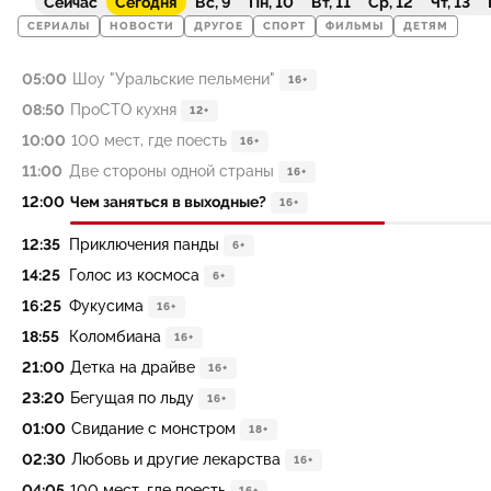
Сейчас
Сегодня
Вс, 9
Пн, 10
Вт, 11
Ср, 12
Чт, 13
СЕРИАЛЫ
НОВОСТИ
ДРУГОЕ
СПОРТ
ФИЛЬМЫ
ДЕТЯМ
05:00
Шоу "Уральские пельмени"
16+
08:50
ПроСТО кухня
12+
10:00
100 мест, где поесть
16+
11:00
Две стороны одной страны
16+
12:00
Чем заняться в выходные?
16+
12:35
Приключения панды
6+
14:25
Голос из космоса
6+
16:25
Фукусима
16+
18:55
Коломбиана
16+
21:00
Детка на драйве
16+
23:20
Бегущая по льду
16+
01:00
Свидание с монстром
18+
02:30
Любовь и другие лекарства
16+
04:05
100 мест, где поесть
16+