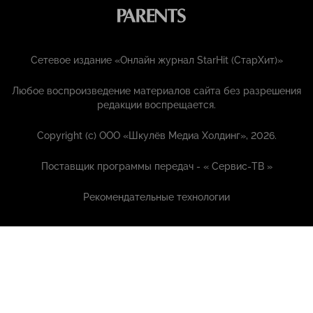
Сетевое издание «Онлайн журнал StarHit (СтарХит)»
Любое воспроизведение материалов сайта без разрешения
редакции воспрещается.
Copyright (с) ООО «Шкулёв Медиа Холдинг», 2026.
Поставщик программы передач - «
Сервис-ТВ
»
Рекомендательные технологии