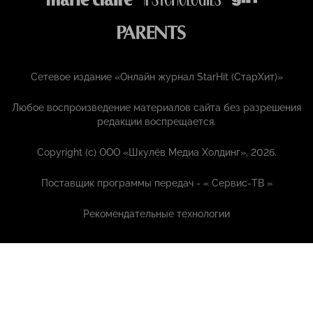
Сетевое издание «Онлайн журнал StarHit (СтарХит)»
Любое воспроизведение материалов сайта без разрешения
редакции воспрещается.
Copyright (с) ООО «Шкулёв Медиа Холдинг», 2026.
Поставщик программы передач - «
Сервис-ТВ
»
Рекомендательные технологии