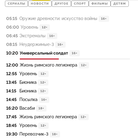
СЕРИАЛЫ
НОВОСТИ
ДРУГОЕ
СПОРТ
ФИЛЬМЫ
ДЕТЯМ
05:15
Оружие древности: искусство войны
16+
06:00
Уровень
12+
06:45
Экстремалы
16+
08:15
Неудержимые-3
16+
10:20
Универсальный солдат
16+
12:00
Жизнь римского легионера
12+
12:55
Уровень
12+
13:45
Бионика
12+
14:15
Бионика
12+
14:45
Посылка
16+
16:20
Васаби
18+
17:45
Жизнь римского легионера
12+
18:45
Уровень
12+
19:30
Перевозчик-3
18+