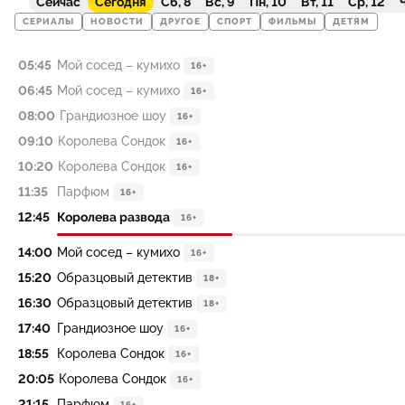
Сейчас
Сегодня
Сб, 8
Вс, 9
Пн, 10
Вт, 11
Ср, 12
Ч
СЕРИАЛЫ
НОВОСТИ
ДРУГОЕ
СПОРТ
ФИЛЬМЫ
ДЕТЯМ
05:45
Мой сосед – кумихо
16+
06:45
Мой сосед – кумихо
16+
08:00
Грандиозное шоу
16+
09:10
Королева Сондок
16+
10:20
Королева Сондок
16+
11:35
Парфюм
16+
12:45
Королева развода
16+
14:00
Мой сосед – кумихо
16+
15:20
Образцовый детектив
18+
16:30
Образцовый детектив
18+
17:40
Грандиозное шоу
16+
18:55
Королева Сондок
16+
20:05
Королева Сондок
16+
21:15
Парфюм
16+