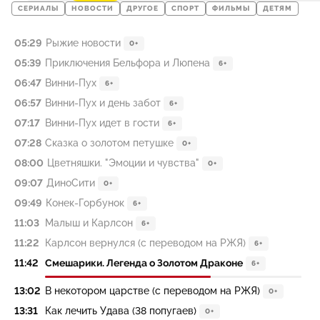
СЕРИАЛЫ
НОВОСТИ
ДРУГОЕ
СПОРТ
ФИЛЬМЫ
ДЕТЯМ
05:29
Рыжие новости
0+
05:39
Приключения Бельфора и Люпена
6+
06:47
Винни-Пух
6+
06:57
Винни-Пух и день забот
6+
07:17
Винни-Пух идет в гости
6+
07:28
Сказка о золотом петушке
0+
08:00
Цветняшки. "Эмоции и чувства"
0+
09:07
ДиноСити
0+
09:49
Конек-Горбунок
6+
11:03
Малыш и Карлсон
6+
11:22
Карлсон вернулся (с переводом на РЖЯ)
6+
11:42
Смешарики. Легенда о Золотом Драконе
6+
13:02
В некотором царстве (с переводом на РЖЯ)
0+
13:31
Как лечить Удава (38 попугаев)
0+