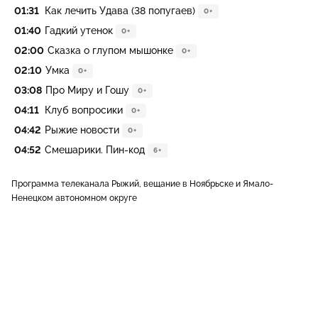
01:31
Как лечить Удава (38 попугаев)
0+
01:40
Гадкий утенок
0+
02:00
Сказка о глупом мышонке
0+
02:10
Умка
0+
03:08
Про Миру и Гошу
0+
04:11
Клуб вопросики
0+
04:42
Рыжие новости
0+
04:52
Смешарики. Пин-код
6+
Программа телеканала Рыжий, вещание в Ноябрьске и Ямало-
Ненецком автономном округе