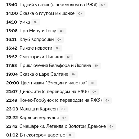
13:40
Гадкий утенок (с переводом на РЖЯ)
0+
14:00
Сказка о глупом мышонке
0+
14:10
Умка
0+
15:08
Про Миру и Гошу
0+
16:11
Клуб вопросики
0+
16:42
Рыжие новости
0+
16:52
Смешарики. Пин-код
6+
17:58
Приключения Бельфора и Люпена
6+
19:04
Сказка о царе Салтане
6+
20:00
Цветняшки. "Эмоции и чувства"
0+
21:07
ДиноСити (с переводом на РЖЯ)
0+
21:49
Конек-Горбунок (с переводом на РЖЯ)
6+
23:03
Малыш и Карлсон
6+
23:22
Карлсон вернулся
6+
23:42
Смешарики. Легенда о Золотом Драконе
6+
01:02
В некотором царстве
0+