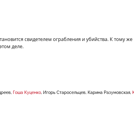
становится свидетелем ограбления и убийства. К тому 
этом деле.
дреев
Гоша Куценко
Игорь Старосельцев
Карина Разумовская