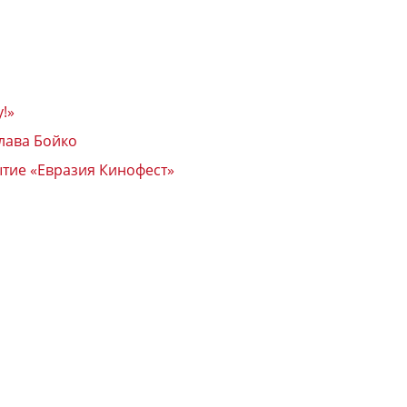
!»
лава Бойко
ытие «Евразия Кинофест»