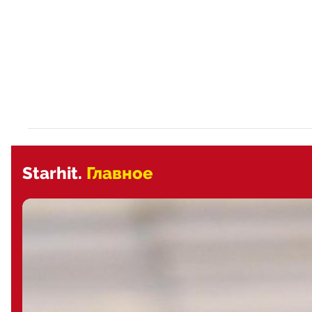
Starhit.
Главное