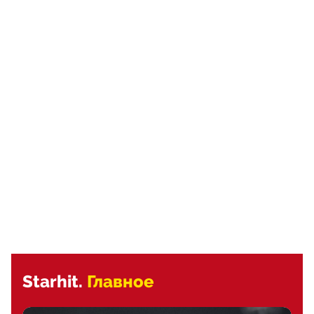
Starhit.
Главное