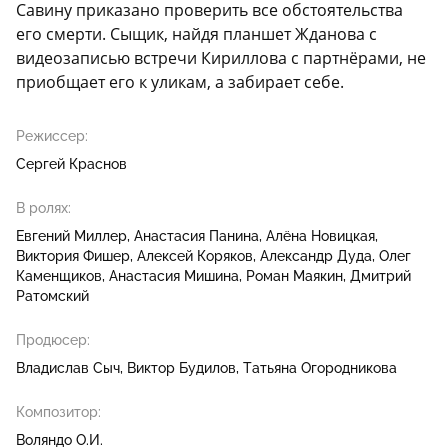
Савину приказано проверить все обстоятельства
его смерти. Сыщик, найдя планшет Жданова с
видеозаписью встречи Кириллова с партнёрами, не
приобщает его к уликам, а забирает себе.
Режиссер:
Сергей Краснов
В ролях:
Евгений Миллер
Анастасия Панина
Алёна Новицкая
Виктория Фишер
Алексей Коряков
Александр Дуда
Олег
Каменщиков
Анастасия Мишина
Роман Маякин
Дмитрий
Ратомский
Продюсер:
Владислав Сыч
Виктор Будилов
Татьяна Огородникова
Композитор:
Воляндо О.И.