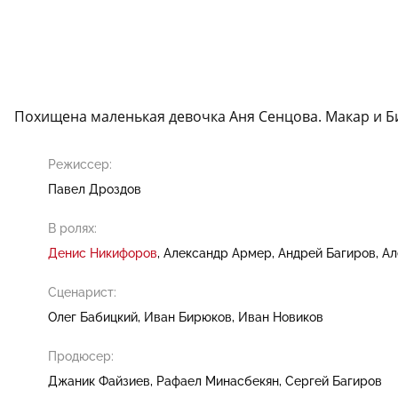
Похищена маленькая девочка Аня Сенцова. Макар и Би
Режиссер:
Павел Дроздов
В ролях:
Денис Никифоров
Александр Армер
Андрей Багиров
Ал
Сценарист:
Олег Бабицкий
Иван Бирюков
Иван Новиков
Продюсер:
Джаник Файзиев
Рафаел Минасбекян
Сергей Багиров