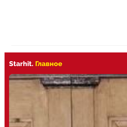
Starhit.
Главное