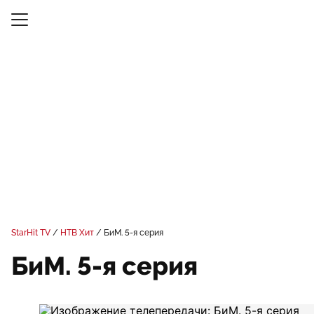
StarHit TV
НТВ Хит
БиМ. 5-я серия
БиМ. 5-я серия