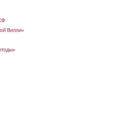
КФ
гой Вилли»
етоды»