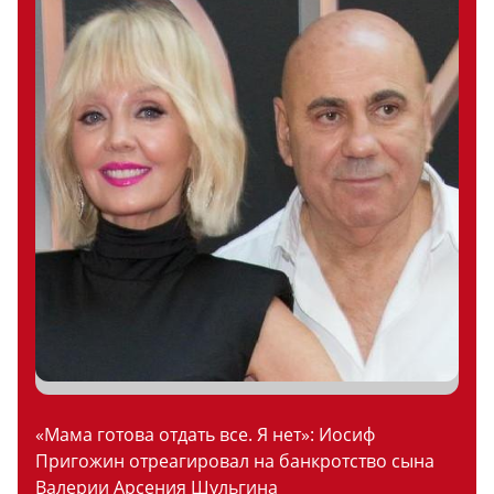
«Мама готова отдать все. Я нет»: Иосиф
Пригожин отреагировал на банкротство сына
Валерии Арсения Шульгина