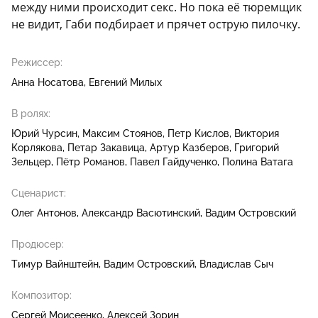
между ними происходит секс. Но пока её тюремщик
не видит, Габи подбирает и прячет острую пилочку.
Режиссер:
Анна Носатова
Евгений Милых
В ролях:
Юрий Чурсин
Максим Стоянов
Петр Кислов
Виктория
Корлякова
Петар Закавица
Артур Казберов
Григорий
Зельцер
Пётр Романов
Павел Гайдученко
Полина Ватага
Сценарист:
Олег Антонов
Александр Васютинский
Вадим Островский
Продюсер:
Тимур Вайнштейн
Вадим Островский
Владислав Сыч
Композитор:
Сергей Моисеенко
Алексей Зорин