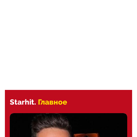
Starhit.
Главное