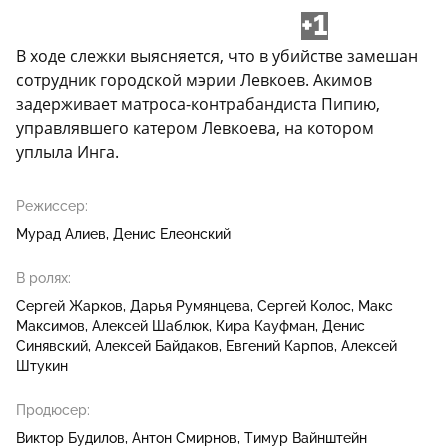
+1
В ходе слежки выясняется, что в убийстве замешан
сотрудник городской мэрии Левкоев. Акимов
задерживает матроса-контрабандиста Пипию,
управлявшего катером Левкоева, на котором
уплыла Инга.
Режиссер:
Мурад Алиев
Денис Елеонский
В ролях:
Сергей Жарков
Дарья Румянцева
Сергей Колос
Макс
Максимов
Алексей Шаблюк
Кира Кауфман
Денис
Синявский
Алексей Байдаков
Евгений Карпов
Алексей
Штукин
Продюсер:
Виктор Будилов
Антон Смирнов
Тимур Вайнштейн