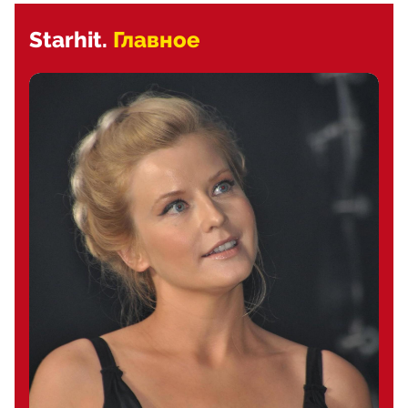
Starhit.
Главное