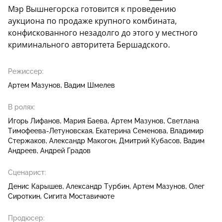
Мэр Вышнегорска готовится к проведению
аукциона по продаже крупного комбината,
конфискованного незадолго до этого у местного
криминального авторитета Бершадского.
Режиссер:
Артем Мазунов
Вадим Шмелев
В ролях:
Игорь Лифанов
Мария Баева
Артем Мазунов
Светлана
Тимофеева-Летуновская
Екатерина Семенова
Владимир
Стержаков
Александр Макогон
Дмитрий Кубасов
Вадим
Андреев
Андрей Градов
Сценарист:
Денис Карышев
Александр Турбин
Артем Мазунов
Олег
Сироткин
Сигита Моставичюте
Продюсер: