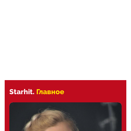
Starhit.
Главное