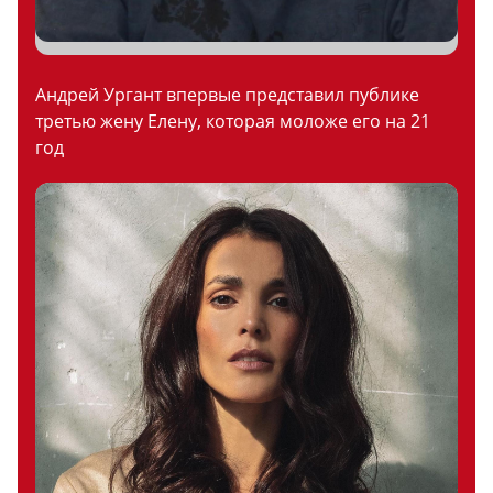
Андрей Ургант впервые представил публике
третью жену Елену, которая моложе его на 21
год