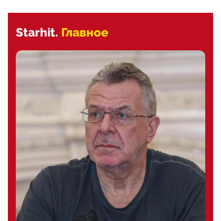
Starhit.
Главное