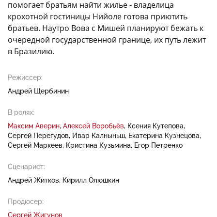
помогает братьям найти жилье - владелица
крохотной гостиницы Нийоле готова приютить
братьев. Наутро Вова с Мишей планируют бежать к
очередной государственной границе, их путь лежит
в Бразилию.
Режиссер:
Андрей Щербинин
В ролях:
Максим Аверин
Алексей Воробьёв
Ксения Кутепова
Сергей Перегудов
Ивар Калныньш
Екатерина Кузнецова
Сергей Маркеев
Кристина Кузьмина
Егор Петренко
Сценарист:
Андрей Житков
Кирилл Олюшкин
Продюсер:
Сергей Жигунов