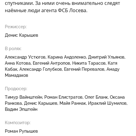
спутниками. За ними очень внимательно следят
наёмные люди агента ФСБ Лосева.
Режиссер:
Денис Карышев
В ролях:
Александр Устюгов
Карина Андоленко
Дмитрий Ульянов
Анна Котова
Евгений Антропов
Никита Тарасов
Катя
Кабак
Александр Голубков
Евгений Перевалов
Амаду
Мамадаков
Продюсер:
Тимур Вайнштейн
Роман Елистратов
Олег Бланк
Оксана
Ранкова
Денис Карышев
Майя Раннак
Ираклий Шумилов
Вадим Эпштейн
Композитор:
Роман Рупышев