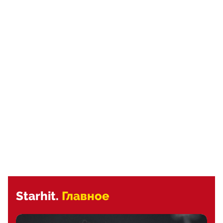
Starhit.
Главное