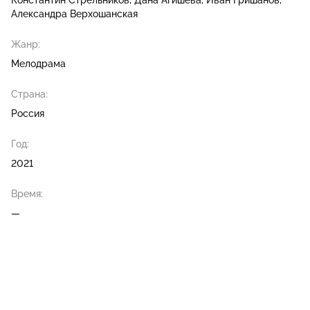
Константин Стрельников
Дана Агишева
Иван Гришанов
Александра Верхошанская
Жанр:
Мелодрама
Страна:
Россия
Год:
2021
Время:
—