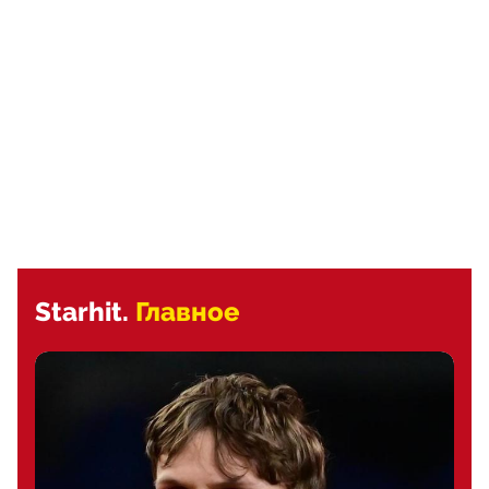
Starhit.
Главное