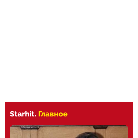
Starhit.
Главное