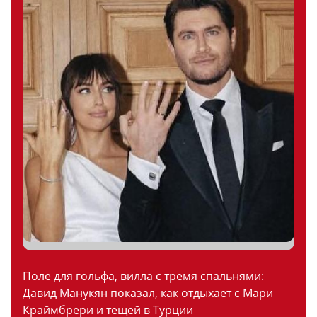
Поле для гольфа, вилла с тремя спальнями:
Давид Манукян показал, как отдыхает с Мари
Краймбрери и тещей в Турции