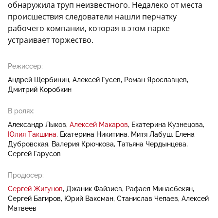
обнаружила труп неизвестного. Недалеко от места
происшествия следователи нашли перчатку
рабочего компании, которая в этом парке
устраивает торжество.
Режиссер:
Андрей Щербинин
Алексей Гусев
Роман Ярославцев
Дмитрий Коробкин
В ролях:
Александр Лыков
Алексей Макаров
Екатерина Кузнецова
Юлия Такшина
Екатерина Никитина
Митя Лабуш
Елена
Дубровская
Валерия Крючкова
Татьяна Чердынцева
Сергей Гарусов
Продюсер:
Сергей Жигунов
Джаник Файзиев
Рафаел Минасбекян
Сергей Багиров
Юрий Ваксман
Станислав Чепаев
Алексей
Матвеев