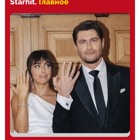
Starhit.
Главное