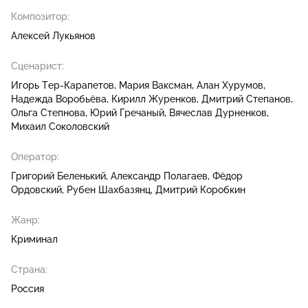
Композитор:
Алексей Лукьянов
Сценарист:
Игорь Тер-Карапетов
Мария Ваксман
Алан Хурумов
Надежда Воробьёва
Кирилл Журенков
Дмитрий Степанов
Ольга Степнова
Юрий Гречаный
Вячеслав Дурненков
Михаил Соколовский
Оператор:
Григорий Беленький
Александр Полагаев
Фёдор
Ордовский
Рубен Шахбазянц
Дмитрий Коробкин
Жанр:
Криминал
Страна:
Россия