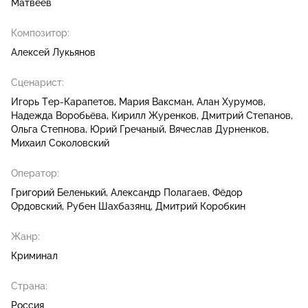
Матвеев
Композитор:
Алексей Лукьянов
Сценарист:
Игорь Тер-Карапетов
Мария Ваксман
Алан Хурумов
Надежда Воробьёва
Кирилл Журенков
Дмитрий Степанов
Ольга Степнова
Юрий Гречаный
Вячеслав Дурненков
Михаил Соколовский
Оператор:
Григорий Беленький
Александр Полагаев
Фёдор
Ордовский
Рубен Шахбазянц
Дмитрий Коробкин
Жанр:
Криминал
Страна:
Россия