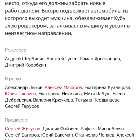
место, откуда его должны забрать новые
работодатели. Вскоре подъезжает автомобиль, из
которого выходит мужчина, обездвиживает Кубу
электрошокером, заталкивает в машину и увозит в
неизвестном направлении.
Режиссер:
Андрей Щербинин
Алексей Гусев
Роман Ярославцев
Дмитрий Коробкин
В ролях:
Александр Лыков
Алексей Макаров
Екатерина Кузнецова
Юлия Такшина
Екатерина Никитина
Митя Лабуш
Елена
Дубровская
Валерия Крючкова
Татьяна Чердынцева
Сергей Гарусов
Продюсер:
Сергей Жигунов
Джаник Файзиев
Рафаел Минасбекян
Сергей Багиров
Юрий Ваксман
Станислав Чепаев
Алексей