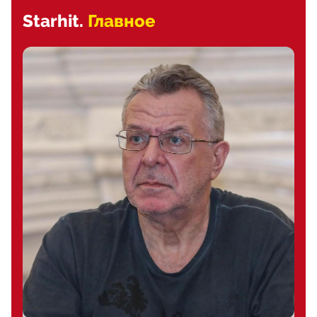
Starhit.
Главное