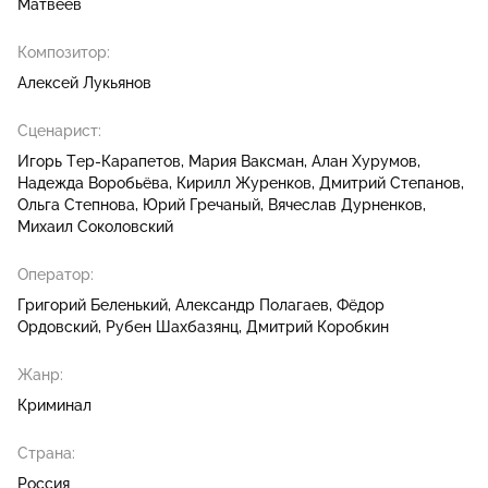
Матвеев
Композитор:
Алексей Лукьянов
Сценарист:
Игорь Тер-Карапетов
Мария Ваксман
Алан Хурумов
Надежда Воробьёва
Кирилл Журенков
Дмитрий Степанов
Ольга Степнова
Юрий Гречаный
Вячеслав Дурненков
Михаил Соколовский
Оператор:
Григорий Беленький
Александр Полагаев
Фёдор
Ордовский
Рубен Шахбазянц
Дмитрий Коробкин
Жанр:
Криминал
Страна:
Россия