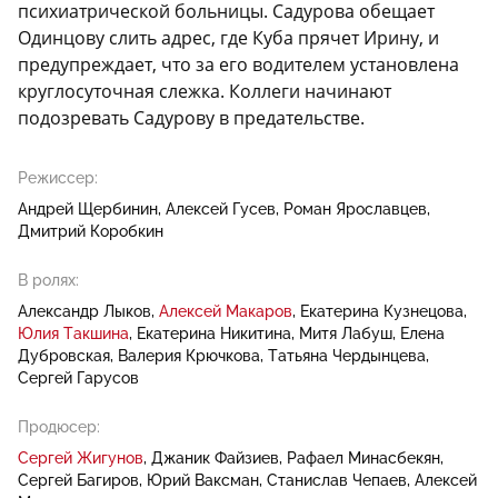
психиатрической больницы. Садурова обещает
Одинцову слить адрес, где Куба прячет Ирину, и
предупреждает, что за его водителем установлена
круглосуточная слежка. Коллеги начинают
подозревать Садурову в предательстве.
Режиссер:
Андрей Щербинин
Алексей Гусев
Роман Ярославцев
Дмитрий Коробкин
В ролях:
Александр Лыков
Алексей Макаров
Екатерина Кузнецова
Юлия Такшина
Екатерина Никитина
Митя Лабуш
Елена
Дубровская
Валерия Крючкова
Татьяна Чердынцева
Сергей Гарусов
Продюсер:
Сергей Жигунов
Джаник Файзиев
Рафаел Минасбекян
Сергей Багиров
Юрий Ваксман
Станислав Чепаев
Алексей