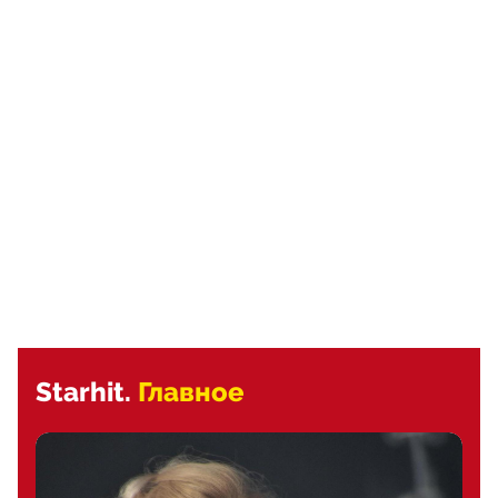
Starhit.
Главное