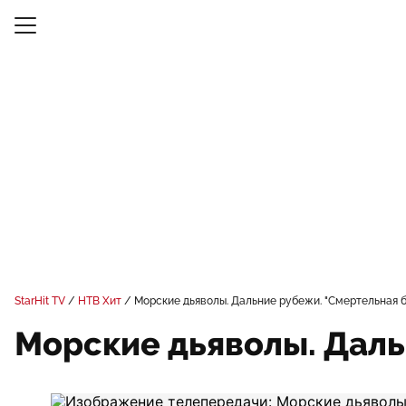
StarHit TV
НТВ Хит
Морские дьяволы. Дальние рубежи. "Смертельная 
Морские дьяволы. Даль