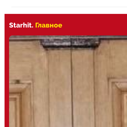
Starhit.
Главное