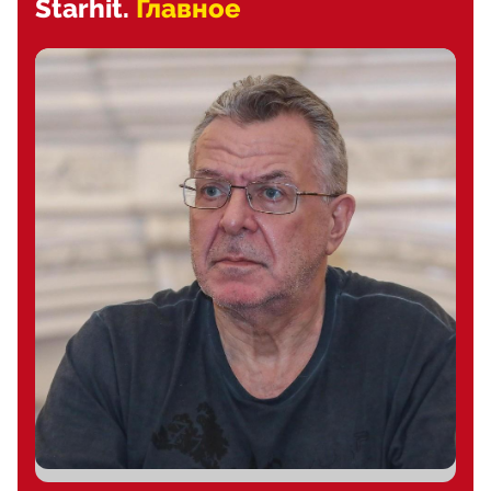
Starhit.
Главное