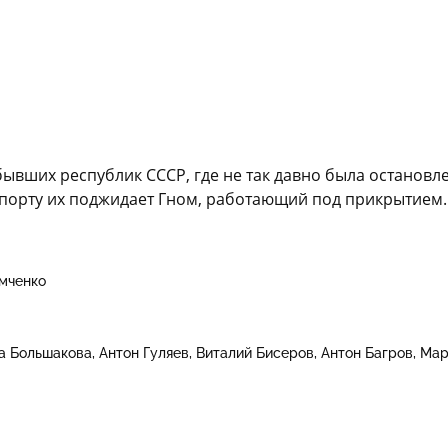
ывших республик СССР, где не так давно была остановл
 порту их поджидает Гном, работающий под прикрытием.
мченко
а Большакова
Антон Гуляев
Виталий Бисеров
Антон Багров
Мар