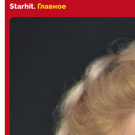
Starhit.
Главное